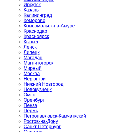
Иркутск
Казань
Калининград
Кемерово
Комсомольск-на-Амуре
Краснодар
Красноярск
Кызыл
Ленск
Липецк
Магадан
Магнитогорск
Мирный
Москва
Нерюнгри
Нижний Новгород
Новокузнецк
Омск
Оренбург
Пенза
Пермь
Петропавловск-Камчаткский
Ростов-на-Дону
Санкт-Петербург
Саратов