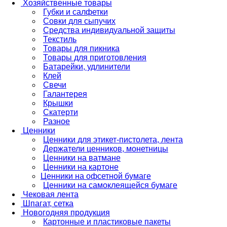
Хозяйственные товары
Губки и салфетки
Совки для сыпучих
Средства индивидуальной защиты
Текстиль
Товары для пикника
Товары для приготовления
Батарейки, удлинители
Клей
Свечи
Галантерея
Крышки
Скатерти
Разное
Ценники
Ценники для этикет-пистолета, лента
Держатели ценников, монетницы
Ценники на ватмане
Ценники на картоне
Ценники на офсетной бумаге
Ценники на самоклеящейся бумаге
Чековая лента
Шпагат, сетка
Новогодняя продукция
Картонные и пластиковые пакеты