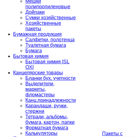
Мешки
полипропиленовые
Дойпаки
Сумки хозяйственные
Хозяйственные
пакеты
Бумажная продукция
Салфетки, полотенца
Туалетная бумага
Бумага
Бытовая химия
Бытовая химия ISL
OXI
Канцелярские товары
Бланки бух. учетности
Выделители,
маркеты,
фломастеры
Канц.принадлежности
Карандаши, ручки,
стержни
Тетради, альбомы,
бумага, картон, папки
Форматная бумага
Калькуляторы
Пакеты с