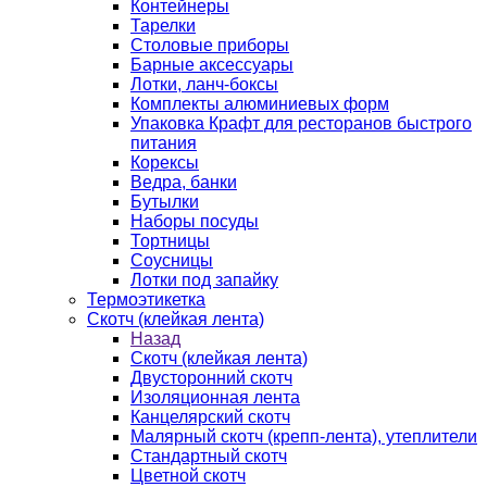
Контейнеры
Тарелки
Столовые приборы
Барные аксессуары
Лотки, ланч-боксы
Комплекты алюминиевых форм
Упаковка Крафт для ресторанов быстрого
питания
Корексы
Ведра, банки
Бутылки
Наборы посуды
Тортницы
Соусницы
Лотки под запайку
Термоэтикетка
Скотч (клейкая лента)
Назад
Скотч (клейкая лента)
Двусторонний скотч
Изоляционная лента
Канцелярский скотч
Малярный скотч (крепп-лента), утеплители
Стандартный скотч
Цветной скотч