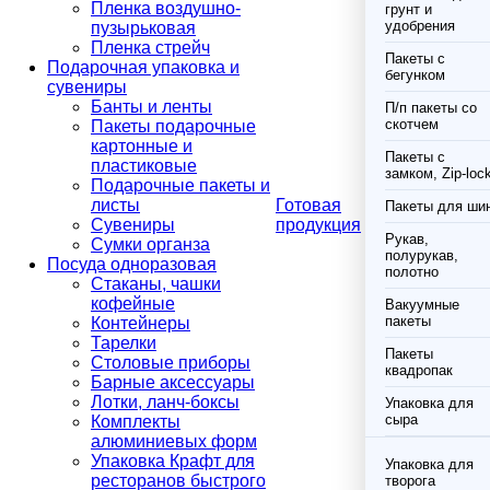
Пленка воздушно-
грунт и
удобрения
пузырьковая
Пленка стрейч
Пакеты с
Подарочная упаковка и
бегунком
сувениры
Банты и ленты
П/п пакеты со
скотчем
Пакеты подарочные
картонные и
Пакеты с
пластиковые
замком, Zip-loc
Подарочные пакеты и
листы
Готовая
Пакеты для ши
Сувениры
продукция
Рукав,
Сумки органза
полурукав,
Посуда одноразовая
полотно
Стаканы, чашки
кофейные
Вакуумные
пакеты
Контейнеры
Тарелки
Пакеты
Столовые приборы
квадропак
Барные аксессуары
Лотки, ланч-боксы
Упаковка для
сыра
Комплекты
алюминиевых форм
Упаковка Крафт для
Упаковка для
ресторанов быстрого
творога