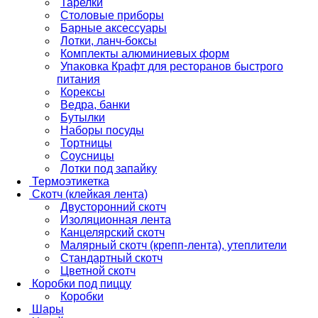
Тарелки
Столовые приборы
Барные аксессуары
Лотки, ланч-боксы
Комплекты алюминиевых форм
Упаковка Крафт для ресторанов быстрого
питания
Корексы
Ведра, банки
Бутылки
Наборы посуды
Тортницы
Соусницы
Лотки под запайку
Термоэтикетка
Скотч (клейкая лента)
Двусторонний скотч
Изоляционная лента
Канцелярский скотч
Малярный скотч (крепп-лента), утеплители
Стандартный скотч
Цветной скотч
Коробки под пиццу
Коробки
Шары