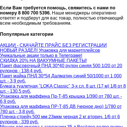
Если Вам требуется помощь, свяжитесь с нами по
номеру 8 800 700 5396.
Наши менеджеры оперативно
ответят и подберут для вас товар, полностью отвечающий
всем необходимым требованиям.
Популярные категории
АКЦИИ - СКАЧАЙТЕ ПРАЙС БЕЗ РЕГИСТРАЦИИ
НОВЫЙ РАЗДЕЛ! Упаковка для маркетплейсов
Уникальные акции только в Телеграме!
СКИДКА 20% НА ВАКУУМНЫЕ ПАКЕТЫ!
Пакет фасовочный ПНД 30*40 рулон синяя 500 1/20 от 20
рулонов - 138,4 руб.
Пакет майка ПНД 30*54 Далматин синий 50/1000 от 1 000
шт. - 3,9 руб.
Бумага туалетная "LOKA Classic" 3-х сл. 8 шт. (17 м) 1/8 от 8
шт. - 130,5 руб.
Упаковка для маффина Пр-Т-85 крышка 1/390 от 780 шт. -
6,9 руб.
Упаковка для маффина ПР-Т-85 ДВ (черное дно) 1/780 от
780 шт. - 3,8 руб.
Пленка-стрейч 500 мм 23мкм черная 2 кг вторич. 1/6 от 6
рулонов - 339 руб.
Мешок для мусора с завязками 35 л Весёлое ведро рулон