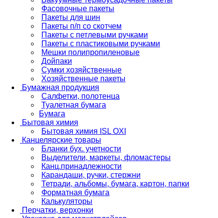
Фасовочные пакеты
Пакеты для шин
Пакеты п/п со скотчем
Пакеты с петлевыми ручками
Пакеты с пластиковыми ручками
Мешки полипропиленовые
Дойпаки
Сумки хозяйственные
Хозяйственные пакеты
Бумажная продукция
Салфетки, полотенца
Туалетная бумага
Бумага
Бытовая химия
Бытовая химия ISL OXI
Канцелярские товары
Бланки бух. учетности
Выделители, маркеты, фломастеры
Канц.принадлежности
Карандаши, ручки, стержни
Тетради, альбомы, бумага, картон, папки
Форматная бумага
Калькуляторы
Перчатки, верхонки