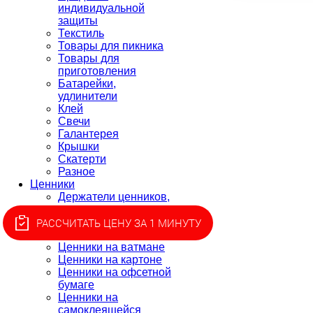
индивидуальной
защиты
Текстиль
Товары для пикника
Товары для
приготовления
Батарейки,
удлинители
Клей
Свечи
Галантерея
Крышки
Скатерти
Разное
Ценники
Держатели ценников,
монетницы
Ценники для этикет-
РАССЧИТАТЬ ЦЕНУ ЗА 1 МИНУТУ
пистолета, лента
Ценники на ватмане
Ценники на картоне
Ценники на офсетной
бумаге
Ценники на
самоклеящейся