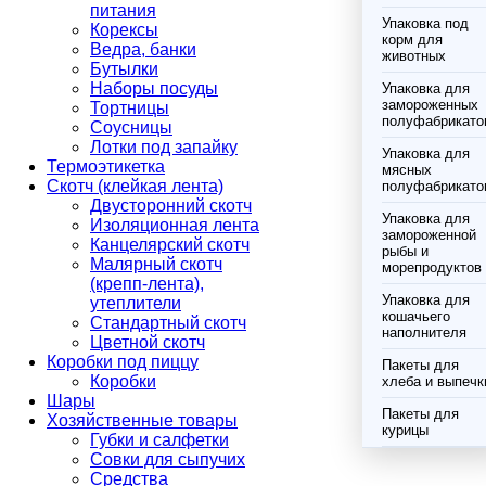
питания
Упаковка под
Корексы
корм для
Ведра, банки
животных
Бутылки
Наборы посуды
Упаковка для
замороженных
Тортницы
полуфабрикато
Соусницы
Лотки под запайку
Упаковка для
Термоэтикетка
мясных
Скотч (клейкая лента)
полуфабрикато
Двусторонний скотч
Упаковка для
Изоляционная лента
замороженной
Канцелярский скотч
рыбы и
Малярный скотч
морепродуктов
(крепп-лента),
Упаковка для
утеплители
кошачьего
Стандартный скотч
наполнителя
Цветной скотч
Коробки под пиццу
Пакеты для
Коробки
хлеба и выпечк
Шары
Пакеты для
Хозяйственные товары
курицы
Губки и салфетки
Совки для сыпучих
Средства