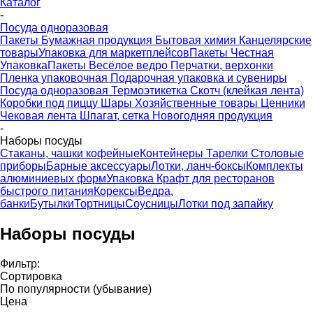
Каталог
-
Посуда одноразовая
Пакеты
Бумажная продукция
Бытовая химия
Канцелярские
товары
Упаковка для маркетплейсов
Пакеты Честная
Упаковка
Пакеты Весёлое ведро
Перчатки, верхонки
Пленка упаковочная
Подарочная упаковка и сувениры
Посуда одноразовая
Термоэтикетка
Скотч (клейкая лента)
Коробки под пиццу
Шары
Хозяйственные товары
Ценники
Чековая лента
Шпагат, сетка
Новогодняя продукция
-
Наборы посуды
Стаканы, чашки кофейные
Контейнеры
Тарелки
Столовые
приборы
Барные аксессуары
Лотки, ланч-боксы
Комплекты
алюминиевых форм
Упаковка Крафт для ресторанов
быстрого питания
Корексы
Ведра,
банки
Бутылки
Тортницы
Соусницы
Лотки под запайку
Наборы посуды
Фильтр:
Сортировка
По популярности (убывание)
Цена