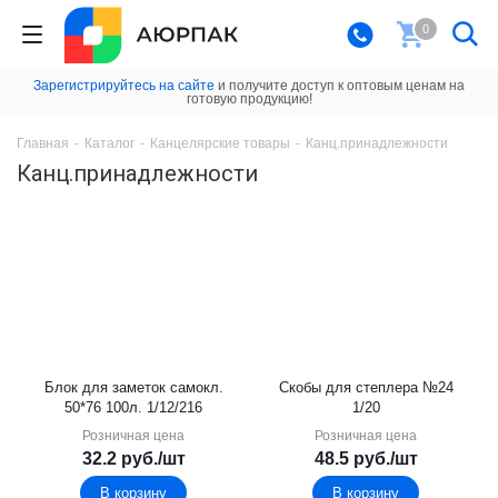
0
Зарегистрируйтесь на сайте
и получите доступ к оптовым ценам на
готовую продукцию!
Главная
-
Каталог
-
Канцелярские товары
-
Канц.принадлежности
Канц.принадлежности
Блок для заметок самокл.
Скобы для степлера №24
50*76 100л. 1/12/216
1/20
Розничная цена
Розничная цена
32.2
руб.
/шт
48.5
руб.
/шт
В корзину
В корзину