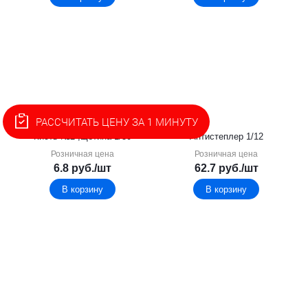
РАССЧИТАТЬ ЦЕНУ ЗА 1 МИНУТУ
Кисть №2 ,щетина 1/50
Антистеплер 1/12
Розничная цена
Розничная цена
6.8
руб.
/шт
62.7
руб.
/шт
В корзину
В корзину