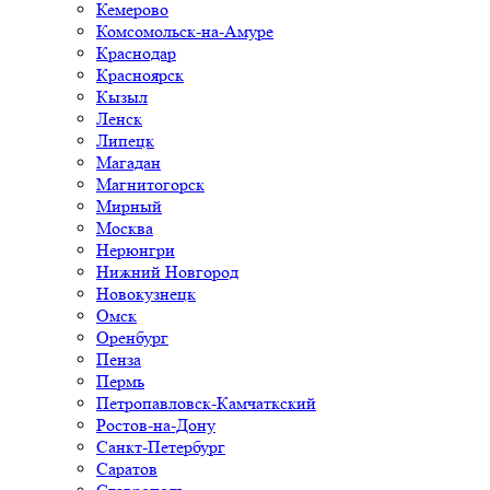
Кемерово
Комсомольск-на-Амуре
Краснодар
Красноярск
Кызыл
Ленск
Липецк
Магадан
Магнитогорск
Мирный
Москва
Нерюнгри
Нижний Новгород
Новокузнецк
Омск
Оренбург
Пенза
Пермь
Петропавловск-Камчаткский
Ростов-на-Дону
Санкт-Петербург
Саратов