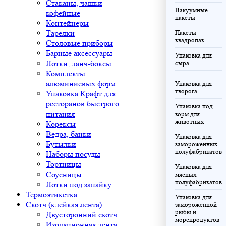
Стаканы, чашки
Вакуумные
кофейные
пакеты
Контейнеры
Тарелки
Пакеты
квадропак
Столовые приборы
Барные аксессуары
Упаковка для
Лотки, ланч-боксы
сыра
Комплекты
алюминиевых форм
Упаковка для
творога
Упаковка Крафт для
ресторанов быстрого
Упаковка под
питания
корм для
животных
Корексы
Ведра, банки
Упаковка для
Бутылки
замороженных
полуфабрикатов
Наборы посуды
Тортницы
Упаковка для
Соусницы
мясных
полуфабрикатов
Лотки под запайку
Термоэтикетка
Упаковка для
Скотч (клейкая лента)
замороженной
рыбы и
Двусторонний скотч
морепродуктов
Изоляционная лента