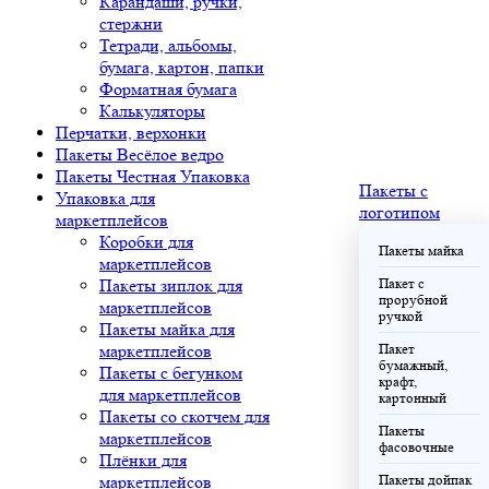
Карандаши, ручки,
стержни
Тетради, альбомы,
бумага, картон, папки
Форматная бумага
Калькуляторы
Перчатки, верхонки
Пакеты Весёлое ведро
Пакеты Честная Упаковка
Пакеты с
Упаковка для
логотипом
маркетплейсов
Коробки для
Пакеты майка
маркетплейсов
Пакеты зиплок для
Пакет с
прорубной
маркетплейсов
ручкой
Пакеты майка для
маркетплейсов
Пакет
бумажный,
Пакеты с бегунком
крафт,
для маркетплейсов
картонный
Пакеты со скотчем для
Пакеты
маркетплейсов
фасовочные
Плёнки для
маркетплейсов
Пакеты дойпак