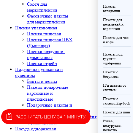
Скотч для
Пакеты
маркетплейсов
вкладыши
Фасовочные пакеты
Пакеты для
для маркетплейсов
пельменей и
Пленка упаковочная
вареников
Пленка пищевая
Пакеты для чая
Пленка пищевая ПВХ
и кофе
(Дышащая)
Пленка воздушно-
Пакеты под
пузырьковая
грунт и
Пленка стрейч
удобрения
Подарочная упаковка и
Пакеты с
сувениры
бегунком
Банты и ленты
П/п пакеты со
Пакеты подарочные
скотчем
картонные и
пластиковые
Пакеты с
замком, Zip-lock
Подарочные пакеты и
листы
Готовая
Пакеты для шин
РАССЧИТАТЬ ЦЕНУ ЗА 1 МИНУТУ
Сувениры
продукция
Рукав,
Сумки органза
полурукав,
Посуда одноразовая
полотно