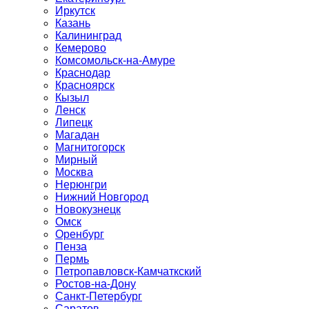
Иркутск
Казань
Калининград
Кемерово
Комсомольск-на-Амуре
Краснодар
Красноярск
Кызыл
Ленск
Липецк
Магадан
Магнитогорск
Мирный
Москва
Нерюнгри
Нижний Новгород
Новокузнецк
Омск
Оренбург
Пенза
Пермь
Петропавловск-Камчаткский
Ростов-на-Дону
Санкт-Петербург
Саратов