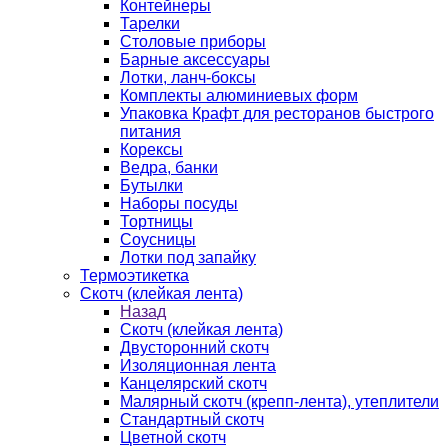
Контейнеры
Тарелки
Столовые приборы
Барные аксессуары
Лотки, ланч-боксы
Комплекты алюминиевых форм
Упаковка Крафт для ресторанов быстрого
питания
Корексы
Ведра, банки
Бутылки
Наборы посуды
Тортницы
Соусницы
Лотки под запайку
Термоэтикетка
Скотч (клейкая лента)
Назад
Скотч (клейкая лента)
Двусторонний скотч
Изоляционная лента
Канцелярский скотч
Малярный скотч (крепп-лента), утеплители
Стандартный скотч
Цветной скотч