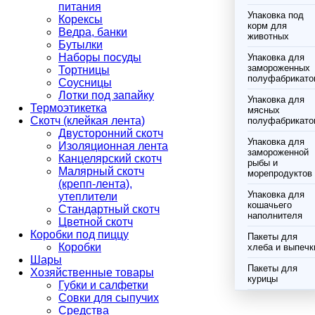
питания
Упаковка под
Корексы
корм для
Ведра, банки
животных
Бутылки
Наборы посуды
Упаковка для
замороженных
Тортницы
полуфабрикато
Соусницы
Лотки под запайку
Упаковка для
Термоэтикетка
мясных
Скотч (клейкая лента)
полуфабрикато
Двусторонний скотч
Упаковка для
Изоляционная лента
замороженной
Канцелярский скотч
рыбы и
Малярный скотч
морепродуктов
(крепп-лента),
Упаковка для
утеплители
кошачьего
Стандартный скотч
наполнителя
Цветной скотч
Коробки под пиццу
Пакеты для
Коробки
хлеба и выпечк
Шары
Пакеты для
Хозяйственные товары
курицы
Губки и салфетки
Совки для сыпучих
Средства