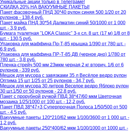
Уникальные акции только в Телеграме!
СКИДКА 20% НА ВАКУУМНЫЕ ПАКЕТЫ!
Пакет фасовочный ПНД 30*40 рулон синяя 500 1/20 от 20
рулонов - 138,4 руб.
Пакет майка ПНД 30*54 Далматин синий 50/1000 от 1 000
шт. - 3,9 руб.
Бумага туалетная "LOKA Classic" 3-х сл. 8 шт. (17 м) 1/8 от 8
шт. - 130,5 руб.
Упаковка для маффина Пр-Т-85 крышка 1/390 от 780 шт. -
6,9 руб.
Упаковка для маффина ПР-Т-85 ДВ (черное дно) 1/780 от
780 шт. - 3,8 руб.
Пленка-стрейч 500 мм 23мкм черная 2 кг вторич. 1/6 от 6
рулонов - 339 руб.
Мешок для мусора с завязками 35 л Весёлое ведро рулон
Оптима 15 шт 1/25 от 25 рулонов - 34,7 руб.
Мешок для мусора 30 литров Веселое ведро Яблоко рулон
30 шт.1/50 от 50 рулонов - 22,8 руб.
Пакет с прорубной ручкой ПВД 38*47/60 мкм Цветочная
мозаика 1/25/1000 от 100 шт. - 12,2 руб.
Пакет ПВД 38*47+3 Суперпрочная Полоса 1/50/500 от 500
шт. - 4,5 руб.
Вакуумные пакеты 120*210/62 мкм 1/100/3600 от 1 000 шт. -
1,2 руб.
Вакуумные пакеты 250*400/62 мкм 1/100/1000 от 1000 шт. -