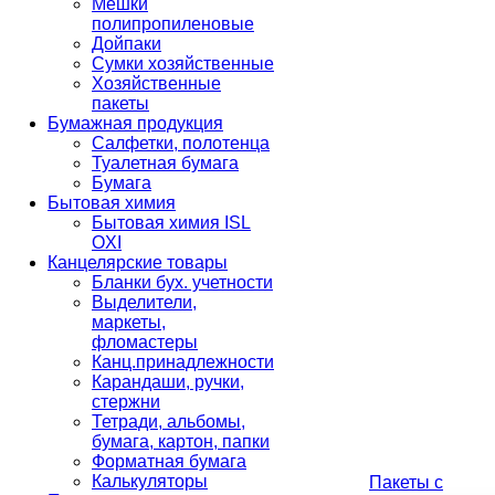
Мешки
полипропиленовые
Дойпаки
Сумки хозяйственные
Хозяйственные
пакеты
Бумажная продукция
Салфетки, полотенца
Туалетная бумага
Бумага
Бытовая химия
Бытовая химия ISL
OXI
Канцелярские товары
Бланки бух. учетности
Выделители,
маркеты,
фломастеры
Канц.принадлежности
Карандаши, ручки,
стержни
Тетради, альбомы,
бумага, картон, папки
Форматная бумага
Калькуляторы
Пакеты с