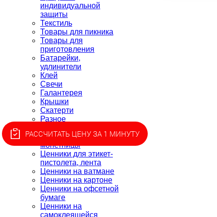
индивидуальной
защиты
Текстиль
Товары для пикника
Товары для
приготовления
Батарейки,
удлинители
Клей
Свечи
Галантерея
Крышки
Скатерти
Разное
Ценники
РАССЧИТАТЬ ЦЕНУ ЗА 1 МИНУТУ
Держатели ценников,
монетницы
Ценники для этикет-
пистолета, лента
Ценники на ватмане
Ценники на картоне
Ценники на офсетной
бумаге
Ценники на
самоклеящейся