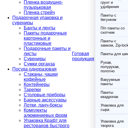
Пленка воздушно-
грунт и
удобрения
пузырьковая
Пленка стрейч
Пакеты с
Подарочная упаковка и
бегунком
сувениры
Банты и ленты
П/п пакеты со
скотчем
Пакеты подарочные
картонные и
Пакеты с
пластиковые
замком, Zip-loc
Подарочные пакеты и
листы
Готовая
Пакеты для ши
Сувениры
продукция
Рукав,
Сумки органза
полурукав,
Посуда одноразовая
полотно
Стаканы, чашки
кофейные
Вакуумные
пакеты
Контейнеры
Тарелки
Пакеты
Столовые приборы
квадропак
Барные аксессуары
Лотки, ланч-боксы
Упаковка для
сыра
Комплекты
алюминиевых форм
Упаковка Крафт для
Упаковка для
ресторанов быстрого
творога