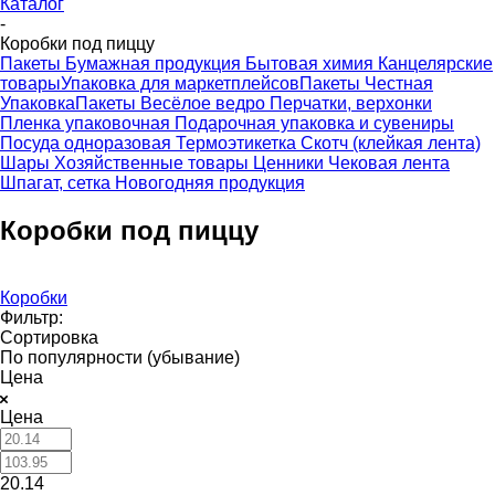
Каталог
-
Коробки под пиццу
Пакеты
Бумажная продукция
Бытовая химия
Канцелярские
товары
Упаковка для маркетплейсов
Пакеты Честная
Упаковка
Пакеты Весёлое ведро
Перчатки, верхонки
Пленка упаковочная
Подарочная упаковка и сувениры
Посуда одноразовая
Термоэтикетка
Скотч (клейкая лента)
Шары
Хозяйственные товары
Ценники
Чековая лента
Шпагат, сетка
Новогодняя продукция
Коробки под пиццу
Коробки
Фильтр:
Сортировка
По популярности (убывание)
Цена
Цена
20.14