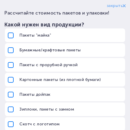
Главная
О компании
Вакансии
Доставка
Поставщикам
Схема работы
Контакты
Франшиза
FAQ
...
Войти
8 800 700 5396
Заказать звонок
Ваш город
Тула
Скачать прайс по майке
Отложенные
0