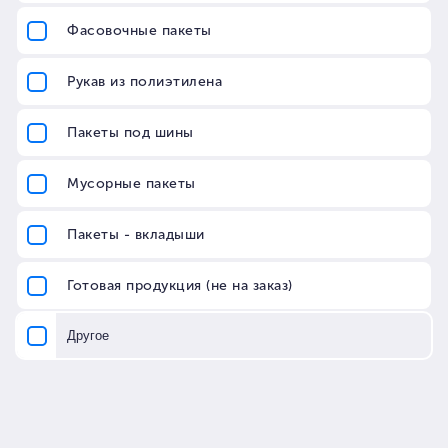
Корзина
0
пуста
0
Главная
Пакеты
Пакеты майка
Пакеты с прорубными
ручками
Пакеты бумажные
Пакеты с замком (zip
lock)
Мешки для мусора
Пакеты с бегунком
ПВД
Курьерские пакеты
Вакуумные пакеты
Вакуумные
термоусадочные
пакеты
Фасовочные пакеты
Пакеты для шин
Пакеты п/п со скотчем
Пакеты с петлевыми