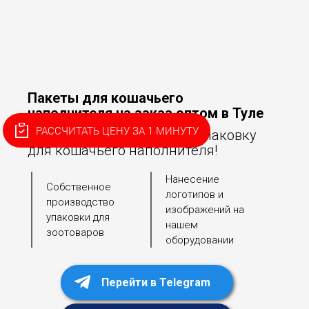
Пакеты для кошачьего
наполнителя на заказ оптом в Туле
РАССЧИТАТЬ ЦЕНУ ЗА 1 МИНУТУ
Оперативно разработаем упаковку
для кошачьего наполнителя!
Нанесение
Собственное
логотипов и
производство
изображений на
упаковки для
нашем
зоотоваров
оборудовании
Перейти в Telegram