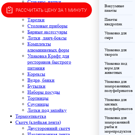
Стаканы, чашки
Вакуумные
кофейные
РАССЧИТАТЬ ЦЕНУ ЗА 1 МИНУТУ
пакеты
Контейнеры
Тарелки
Пакеты
квадропак
Столовые приборы
Барные аксессуары
Упаковка для
Лотки, ланч-боксы
сыра
Комплекты
алюминиевых форм
Упаковка для
творога
Упаковка Крафт для
ресторанов быстрого
Упаковка под
питания
корм для
животных
Корексы
Ведра, банки
Упаковка для
Бутылки
замороженных
полуфабрикатов
Наборы посуды
Тортницы
Упаковка для
Соусницы
мясных
полуфабрикатов
Лотки под запайку
Термоэтикетка
Упаковка для
Скотч (клейкая лента)
замороженной
рыбы и
Двусторонний скотч
морепродуктов
Изоляционная лента