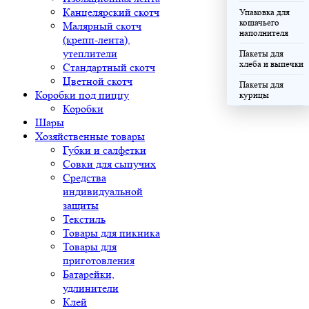
Канцелярский скотч
Упаковка для
кошачьего
Малярный скотч
наполнителя
(крепп-лента),
утеплители
Пакеты для
хлеба и выпечки
Стандартный скотч
Цветной скотч
Пакеты для
Коробки под пиццу
курицы
Коробки
Шары
Хозяйственные товары
Губки и салфетки
Совки для сыпучих
Средства
индивидуальной
защиты
Текстиль
Товары для пикника
Товары для
приготовления
Батарейки,
удлинители
Клей