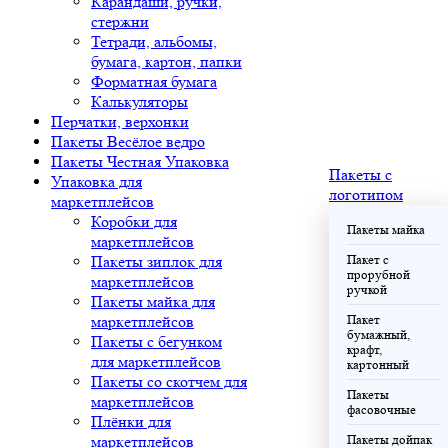
Карандаши, ручки,
стержни
Тетради, альбомы,
бумага, картон, папки
Форматная бумага
Калькуляторы
Перчатки, верхонки
Пакеты Весёлое ведро
Пакеты Честная Упаковка
Пакеты с
Упаковка для
логотипом
маркетплейсов
Коробки для
Пакеты майка
маркетплейсов
Пакеты зиплок для
Пакет с
прорубной
маркетплейсов
ручкой
Пакеты майка для
маркетплейсов
Пакет
бумажный,
Пакеты с бегунком
крафт,
для маркетплейсов
картонный
Пакеты со скотчем для
Пакеты
маркетплейсов
фасовочные
Плёнки для
маркетплейсов
Пакеты дойпак