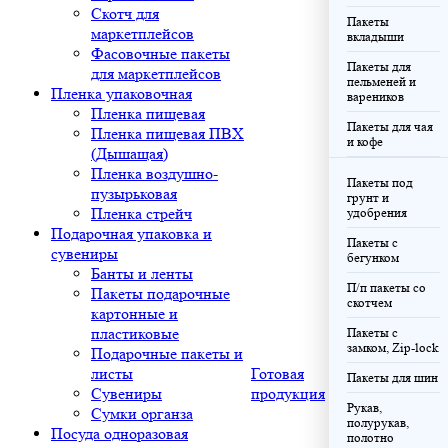
Скотч для
Пакеты
маркетплейсов
вкладыши
Фасовочные пакеты
Пакеты для
для маркетплейсов
пельменей и
Пленка упаковочная
вареников
Пленка пищевая
Пакеты для чая
Пленка пищевая ПВХ
и кофе
(Дышащая)
Пленка воздушно-
Пакеты под
пузырьковая
грунт и
Пленка стрейч
удобрения
Подарочная упаковка и
Пакеты с
сувениры
бегунком
Банты и ленты
П/п пакеты со
Пакеты подарочные
скотчем
картонные и
пластиковые
Пакеты с
замком, Zip-lock
Подарочные пакеты и
листы
Готовая
Пакеты для шин
Сувениры
продукция
Рукав,
Сумки органза
полурукав,
Посуда одноразовая
полотно