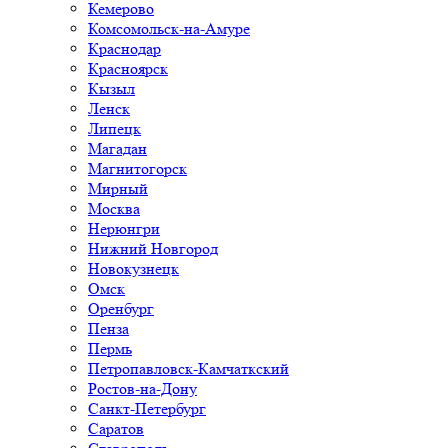
Кемерово
Комсомольск-на-Амуре
Краснодар
Красноярск
Кызыл
Ленск
Липецк
Магадан
Магнитогорск
Мирный
Москва
Нерюнгри
Нижний Новгород
Новокузнецк
Омск
Оренбург
Пенза
Пермь
Петропавловск-Камчаткский
Ростов-на-Дону
Санкт-Петербург
Саратов