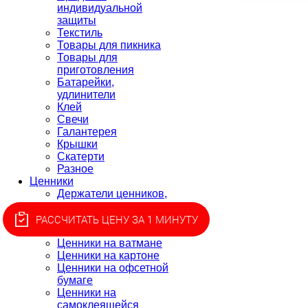
индивидуальной
защиты
Текстиль
Товары для пикника
Товары для
приготовления
Батарейки,
удлинители
Клей
Свечи
Галантерея
Крышки
Скатерти
Разное
Ценники
Держатели ценников,
монетницы
Ценники для этикет-
РАССЧИТАТЬ ЦЕНУ ЗА 1 МИНУТУ
пистолета, лента
Ценники на ватмане
Ценники на картоне
Ценники на офсетной
бумаге
Ценники на
самоклеящейся