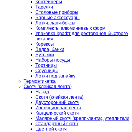
Контейнеры
Тарелки
Столовые приборы
Барные аксессуары
Лотки, ланч-боксы
Комплекты алюминиевых форм
Упаковка Крафт для ресторанов быстрого
питания
Корексы
Ведра, банки
Бутылки
Наборы посуды
Тортницы
Соусницы
Лотки под запайку
Термоэтикетка
Скотч (клейкая лента)
Назад
Скотч (клейкая лента)
Двусторонний скотч
Изоляционная лента
Канцелярский скотч
Малярный скотч (крепп-лента), утеплители
Стандартный скотч
Цветной скотч