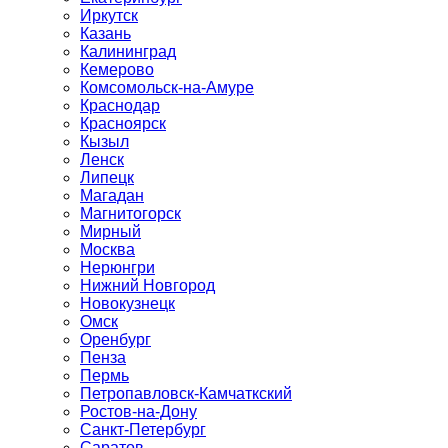
Иркутск
Казань
Калининград
Кемерово
Комсомольск-на-Амуре
Краснодар
Красноярск
Кызыл
Ленск
Липецк
Магадан
Магнитогорск
Мирный
Москва
Нерюнгри
Нижний Новгород
Новокузнецк
Омск
Оренбург
Пенза
Пермь
Петропавловск-Камчаткский
Ростов-на-Дону
Санкт-Петербург
Саратов