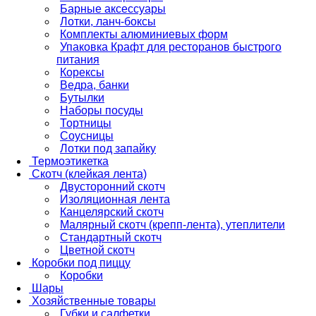
Барные аксессуары
Лотки, ланч-боксы
Комплекты алюминиевых форм
Упаковка Крафт для ресторанов быстрого
питания
Корексы
Ведра, банки
Бутылки
Наборы посуды
Тортницы
Соусницы
Лотки под запайку
Термоэтикетка
Скотч (клейкая лента)
Двусторонний скотч
Изоляционная лента
Канцелярский скотч
Малярный скотч (крепп-лента), утеплители
Стандартный скотч
Цветной скотч
Коробки под пиццу
Коробки
Шары
Хозяйственные товары
Губки и салфетки