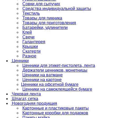
Совки для сыпучих
Средства индивидуальной защиты
Текстиль
Товары для пикника
Товары для приготовления
Батарейки, удлинители
Клей
Свечи
Галантерея
Крышки
Скатерти
Разное
Ценники
Ценники для этикет-пистолета, лента
Держатели ценников, монетницы
Ценники на ватмане
Ценники на картоне
Ценники на офсетной бумаге
Ценники на самоклеящейся бумаге
Чековая лента
Шпагат, сетка
Новогодняя продукция
Картонные и пластиковые пакеты
Картонные коробки для подарков
Пакеты майка