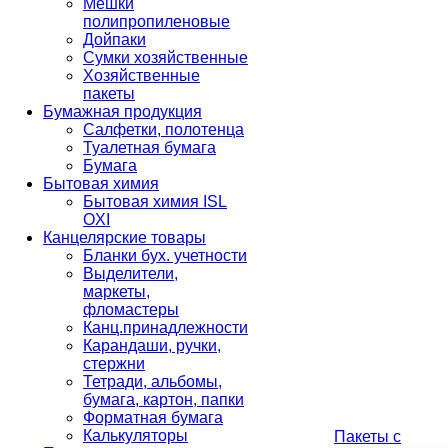
Мешки
полипропиленовые
Дойпаки
Сумки хозяйственные
Хозяйственные
пакеты
Бумажная продукция
Салфетки, полотенца
Туалетная бумага
Бумага
Бытовая химия
Бытовая химия ISL
OXI
Канцелярские товары
Бланки бух. учетности
Выделители,
маркеты,
фломастеры
Канц.принадлежности
Карандаши, ручки,
стержни
Тетради, альбомы,
бумага, картон, папки
Форматная бумага
Калькуляторы
Пакеты с