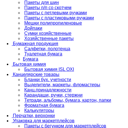
Пакеты для шин
Пакеты п/п со скотчем
Пакеты с петлевыми ручками
Пакеты с пластиковыми ручками
Мешки полипропиленовые
Дойпаки
Сумки хозяйственные
Хозяйственные пакеты
Бумажная продукция
Салфетки, полотенца
Туалетная бумага
Бумага
Бытовая химия
Бытовая химия ISL OXI
Канцелярские товары
Бланки бух. учетности
Выделители, маркеты, фломастеры
Канц.принадлежности
Карандаши, ручки, стержни
Тетради, альбомы, бумага, картон, папки
Форматная бумага
Калькуляторы
Перчатки, верхонки
Упаковка для маркетплейсов
Пакеты с бегунком для маркетплейсов