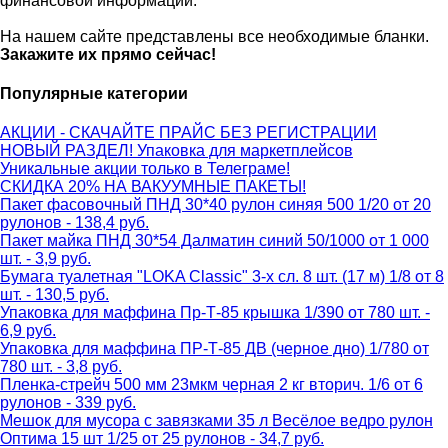
финансовой информации.
На нашем сайте представлены все необходимые бланки.
Закажите их прямо сейчас!
Популярные категории
АКЦИИ - СКАЧАЙТЕ ПРАЙС БЕЗ РЕГИСТРАЦИИ
НОВЫЙ РАЗДЕЛ! Упаковка для маркетплейсов
Уникальные акции только в Телеграме!
СКИДКА 20% НА ВАКУУМНЫЕ ПАКЕТЫ!
Пакет фасовочный ПНД 30*40 рулон синяя 500 1/20 от 20
рулонов - 138,4 руб.
Пакет майка ПНД 30*54 Далматин синий 50/1000 от 1 000
шт. - 3,9 руб.
Бумага туалетная "LOKA Classic" 3-х сл. 8 шт. (17 м) 1/8 от 8
шт. - 130,5 руб.
Упаковка для маффина Пр-Т-85 крышка 1/390 от 780 шт. -
6,9 руб.
Упаковка для маффина ПР-Т-85 ДВ (черное дно) 1/780 от
780 шт. - 3,8 руб.
Пленка-стрейч 500 мм 23мкм черная 2 кг вторич. 1/6 от 6
рулонов - 339 руб.
Мешок для мусора с завязками 35 л Весёлое ведро рулон
Оптима 15 шт 1/25 от 25 рулонов - 34,7 руб.