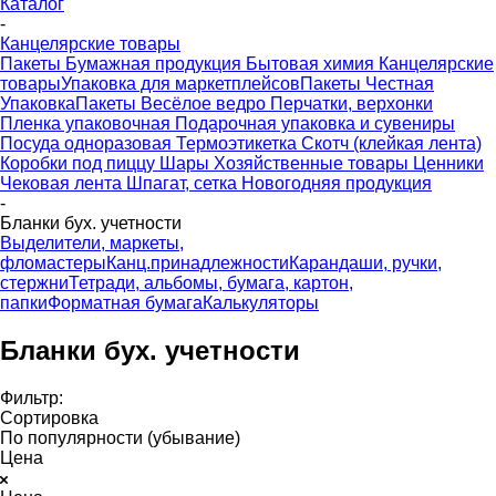
Каталог
-
Канцелярские товары
Пакеты
Бумажная продукция
Бытовая химия
Канцелярские
товары
Упаковка для маркетплейсов
Пакеты Честная
Упаковка
Пакеты Весёлое ведро
Перчатки, верхонки
Пленка упаковочная
Подарочная упаковка и сувениры
Посуда одноразовая
Термоэтикетка
Скотч (клейкая лента)
Коробки под пиццу
Шары
Хозяйственные товары
Ценники
Чековая лента
Шпагат, сетка
Новогодняя продукция
-
Бланки бух. учетности
Выделители, маркеты,
фломастеры
Канц.принадлежности
Карандаши, ручки,
стержни
Тетради, альбомы, бумага, картон,
папки
Форматная бумага
Калькуляторы
Бланки бух. учетности
Фильтр:
Сортировка
По популярности (убывание)
Цена