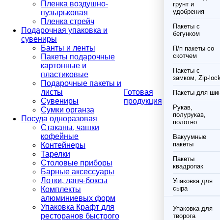
Пленка воздушно-
грунт и
удобрения
пузырьковая
Пленка стрейч
Пакеты с
Подарочная упаковка и
бегунком
сувениры
Банты и ленты
П/п пакеты со
скотчем
Пакеты подарочные
картонные и
Пакеты с
пластиковые
замком, Zip-loc
Подарочные пакеты и
листы
Готовая
Пакеты для ши
Сувениры
продукция
Рукав,
Сумки органза
полурукав,
Посуда одноразовая
полотно
Стаканы, чашки
кофейные
Вакуумные
пакеты
Контейнеры
Тарелки
Пакеты
Столовые приборы
квадропак
Барные аксессуары
Лотки, ланч-боксы
Упаковка для
сыра
Комплекты
алюминиевых форм
Упаковка Крафт для
Упаковка для
ресторанов быстрого
творога