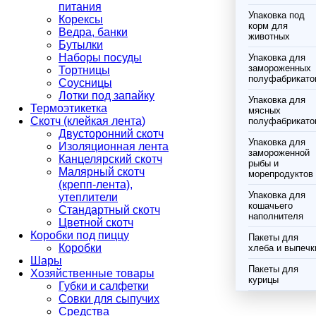
питания
Упаковка под
Корексы
корм для
Ведра, банки
животных
Бутылки
Наборы посуды
Упаковка для
замороженных
Тортницы
полуфабрикато
Соусницы
Лотки под запайку
Упаковка для
Термоэтикетка
мясных
Скотч (клейкая лента)
полуфабрикато
Двусторонний скотч
Упаковка для
Изоляционная лента
замороженной
Канцелярский скотч
рыбы и
Малярный скотч
морепродуктов
(крепп-лента),
Упаковка для
утеплители
кошачьего
Стандартный скотч
наполнителя
Цветной скотч
Коробки под пиццу
Пакеты для
Коробки
хлеба и выпечк
Шары
Пакеты для
Хозяйственные товары
курицы
Губки и салфетки
Совки для сыпучих
Средства