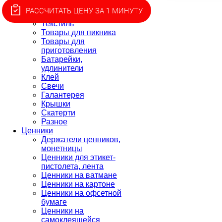
индивидуальной
РАССЧИТАТЬ ЦЕНУ ЗА 1 МИНУТУ
защиты
Текстиль
Товары для пикника
Товары для
приготовления
Батарейки,
удлинители
Клей
Свечи
Галантерея
Крышки
Скатерти
Разное
Ценники
Держатели ценников,
монетницы
Ценники для этикет-
пистолета, лента
Ценники на ватмане
Ценники на картоне
Ценники на офсетной
бумаге
Ценники на
самоклеящейся