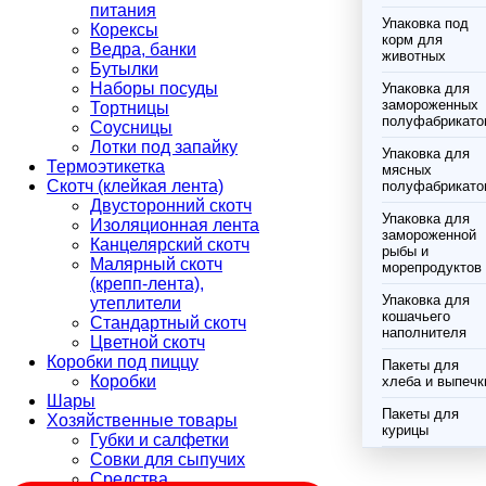
питания
Упаковка под
Корексы
корм для
Ведра, банки
животных
Бутылки
Наборы посуды
Упаковка для
замороженных
Тортницы
полуфабрикато
Соусницы
Лотки под запайку
Упаковка для
Термоэтикетка
мясных
Скотч (клейкая лента)
полуфабрикато
Двусторонний скотч
Упаковка для
Изоляционная лента
замороженной
Канцелярский скотч
рыбы и
Малярный скотч
морепродуктов
(крепп-лента),
Упаковка для
утеплители
кошачьего
Стандартный скотч
наполнителя
Цветной скотч
Коробки под пиццу
Пакеты для
Коробки
хлеба и выпечк
Шары
Пакеты для
Хозяйственные товары
курицы
Губки и салфетки
Совки для сыпучих
Средства