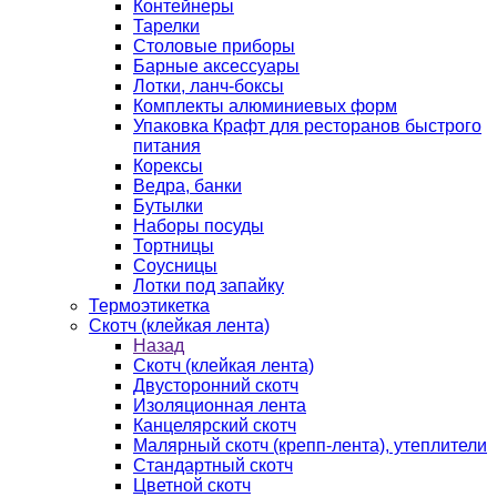
Контейнеры
Тарелки
Столовые приборы
Барные аксессуары
Лотки, ланч-боксы
Комплекты алюминиевых форм
Упаковка Крафт для ресторанов быстрого
питания
Корексы
Ведра, банки
Бутылки
Наборы посуды
Тортницы
Соусницы
Лотки под запайку
Термоэтикетка
Скотч (клейкая лента)
Назад
Скотч (клейкая лента)
Двусторонний скотч
Изоляционная лента
Канцелярский скотч
Малярный скотч (крепп-лента), утеплители
Стандартный скотч
Цветной скотч