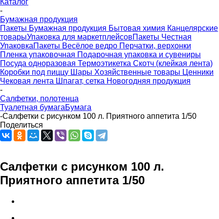
Каталог
-
Бумажная продукция
Пакеты
Бумажная продукция
Бытовая химия
Канцелярские
товары
Упаковка для маркетплейсов
Пакеты Честная
Упаковка
Пакеты Весёлое ведро
Перчатки, верхонки
Пленка упаковочная
Подарочная упаковка и сувениры
Посуда одноразовая
Термоэтикетка
Скотч (клейкая лента)
Коробки под пиццу
Шары
Хозяйственные товары
Ценники
Чековая лента
Шпагат, сетка
Новогодняя продукция
-
Салфетки, полотенца
Туалетная бумага
Бумага
-
Салфетки с рисунком 100 л. Приятного аппетита 1/50
Поделиться
Салфетки с рисунком 100 л.
Приятного аппетита 1/50