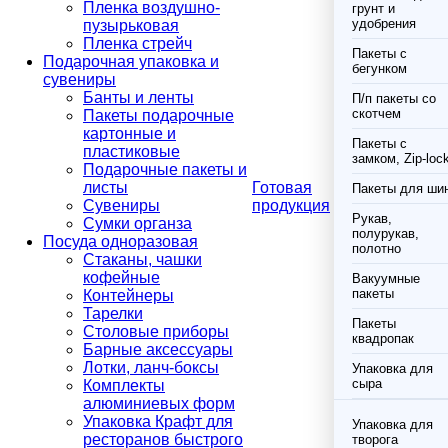
Пленка воздушно-
грунт и
удобрения
пузырьковая
Пленка стрейч
Пакеты с
Подарочная упаковка и
бегунком
сувениры
Банты и ленты
П/п пакеты со
скотчем
Пакеты подарочные
картонные и
Пакеты с
пластиковые
замком, Zip-loc
Подарочные пакеты и
листы
Готовая
Пакеты для ши
Сувениры
продукция
Рукав,
Сумки органза
полурукав,
Посуда одноразовая
полотно
Стаканы, чашки
кофейные
Вакуумные
пакеты
Контейнеры
Тарелки
Пакеты
Столовые приборы
квадропак
Барные аксессуары
Лотки, ланч-боксы
Упаковка для
сыра
Комплекты
алюминиевых форм
Упаковка Крафт для
Упаковка для
ресторанов быстрого
творога