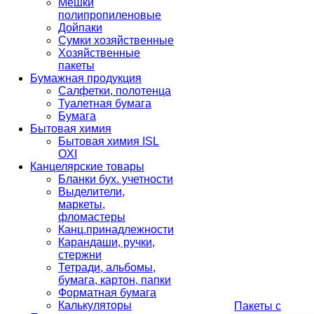
Мешки
полипропиленовые
Дойпаки
Сумки хозяйственные
Хозяйственные
пакеты
Бумажная продукция
Салфетки, полотенца
Туалетная бумага
Бумага
Бытовая химия
Бытовая химия ISL
OXI
Канцелярские товары
Бланки бух. учетности
Выделители,
маркеты,
фломастеры
Канц.принадлежности
Карандаши, ручки,
стержни
Тетради, альбомы,
бумага, картон, папки
Форматная бумага
Калькуляторы
Пакеты с