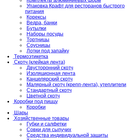
Комплекты алюминиевых форм
Упаковка Крафт для ресторанов быстрого
питания
Корексы
Ведра, банки
Бутылки
Наборы посуды
Тортницы
Соусницы
Лотки под запайку
Термоэтикетка
Скотч (клейкая лента)
Двусторонний скотч
Изоляционная лента
Канцелярский скотч
Малярный скотч (крепп-лента), утеплители
Стандартный скотч
Цветной скотч
Коробки под пиццу
Коробки
Шары
Хозяйственные товары
Губки и салфетки
Совки для сыпучих
Средства индивидуальной защиты