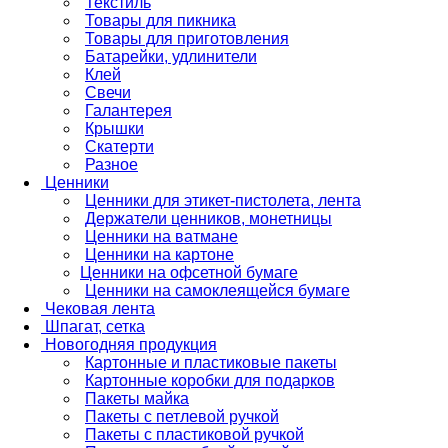
Текстиль
Товары для пикника
Товары для приготовления
Батарейки, удлинители
Клей
Свечи
Галантерея
Крышки
Скатерти
Разное
Ценники
Ценники для этикет-пистолета, лента
Держатели ценников, монетницы
Ценники на ватмане
Ценники на картоне
Ценники на офсетной бумаге
Ценники на самоклеящейся бумаге
Чековая лента
Шпагат, сетка
Новогодняя продукция
Картонные и пластиковые пакеты
Картонные коробки для подарков
Пакеты майка
Пакеты с петлевой ручкой
Пакеты с пластиковой ручкой