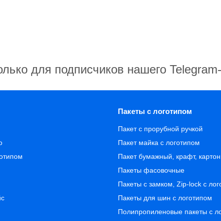
олько для подписчиков нашего Telegram
Пакеты с логотипом
Пакет с прорубной ручкой
о
Пакет майка с логотипом
готипом
Пакет бумажный, крафт, карто
Пакеты фасовочные
Пакеты с замком, Zip-lock с ло
йс
Пакеты для шин с логотипом
Полипропиленовые пакеты с л