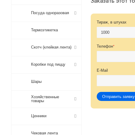
Заказать этот т
Посуда одноразовая
Тираж, в штуках
Термоэтикетка
Телефон
*
Скотч (клейкая лента)
Коробки под пиццу
E-Mail
Шары
Отправить заявку
Хозяйственные
товары
Ценники
Чековая лента