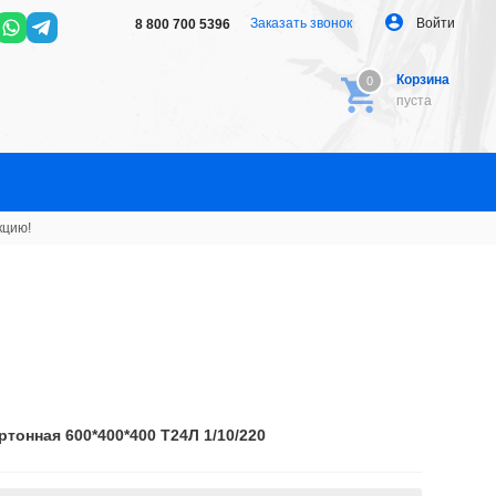
Заказать звонок
Войти
8 800 700 5396
Корзина
0
0
пуста
кцию!
ртонная 600*400*400 Т24Л 1/10/220