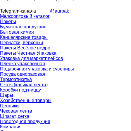
Telegram-канала
@aurpak
Мелкооптовый каталог
Пакеты
Бумажная продукция
Бытовая химия
Канцелярские товары
Перчатки, верхонки
Пакеты Весёлое ведро
Пакеты Честная Упаковка
Упаковка для маркетплейсов
Пленка упаковочная
Подарочная упаковка и сувениры
Посуда одноразовая
Термоэтикетка
Скотч (клейкая лента)
Коробки под пиццу
Шары
Хозяйственные товары
Ценники
Чековая лента
Шпагат, сетка
Новогодняя продукция
Компания