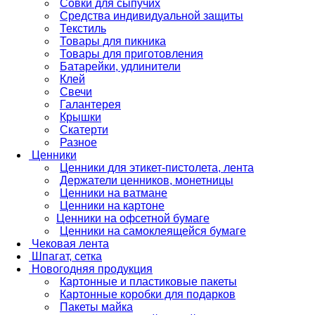
Совки для сыпучих
Средства индивидуальной защиты
Текстиль
Товары для пикника
Товары для приготовления
Батарейки, удлинители
Клей
Свечи
Галантерея
Крышки
Скатерти
Разное
Ценники
Ценники для этикет-пистолета, лента
Держатели ценников, монетницы
Ценники на ватмане
Ценники на картоне
Ценники на офсетной бумаге
Ценники на самоклеящейся бумаге
Чековая лента
Шпагат, сетка
Новогодняя продукция
Картонные и пластиковые пакеты
Картонные коробки для подарков
Пакеты майка