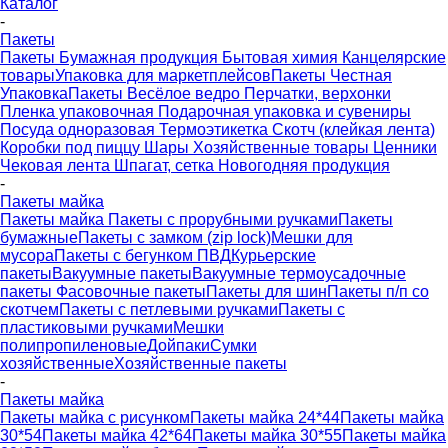
Каталог
-
Пакеты
Пакеты
Бумажная продукция
Бытовая химия
Канцелярские
товары
Упаковка для маркетплейсов
Пакеты Честная
Упаковка
Пакеты Весёлое ведро
Перчатки, верхонки
Пленка упаковочная
Подарочная упаковка и сувениры
Посуда одноразовая
Термоэтикетка
Скотч (клейкая лента)
Коробки под пиццу
Шары
Хозяйственные товары
Ценники
Чековая лента
Шпагат, сетка
Новогодняя продукция
-
Пакеты майка
Пакеты майка
Пакеты с прорубными ручками
Пакеты
бумажные
Пакеты с замком (zip lock)
Мешки для
мусора
Пакеты с бегунком ПВД
Курьерские
пакеты
Вакуумные пакеты
Вакуумные термоусадочные
пакеты
Фасовочные пакеты
Пакеты для шин
Пакеты п/п со
скотчем
Пакеты с петлевыми ручками
Пакеты с
пластиковыми ручками
Мешки
полипропиленовые
Дойпаки
Сумки
хозяйственные
Хозяйственные пакеты
-
Пакеты майка
Пакеты майка с рисунком
Пакеты майка 24*44
Пакеты майка
30*54
Пакеты майка 42*64
Пакеты майка 30*55
Пакеты майка